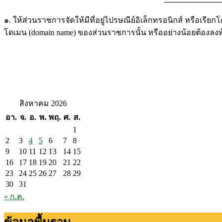
———————————
๑. ให้ส่วนราชการจัดให้มีที่อยู่ไปรษณีย์อิเล็กทรอนิกส์ หรือเรี
โดเมน (domain name) ของส่วนราชการนั้น หรืออย่างน้อยต้องลง
สิงหาคม 2026
อา.
จ.
อ.
พ.
พฤ.
ศ.
ส.
1
2
3
4
5
6
7
8
9
10
11
12
13
14
15
16
17
18
19
20
21
22
23
24
25
26
27
28
29
30
31
« ก.ค.