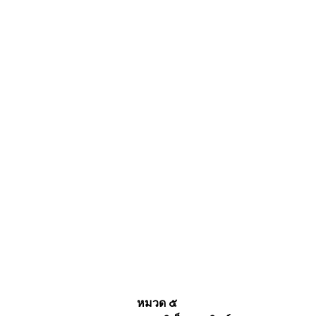
หมวด ๕