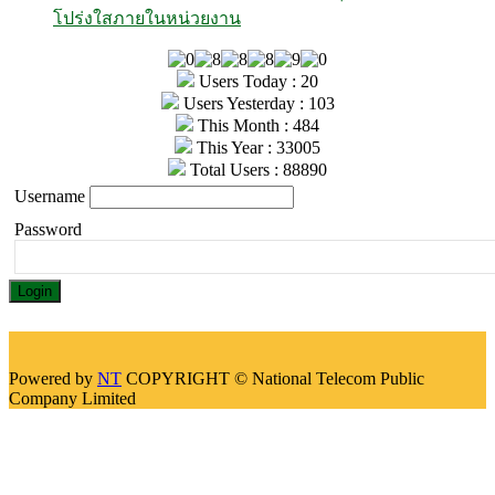
โปร่งใสภายในหน่วยงาน
Users Today : 20
Users Yesterday : 103
This Month : 484
This Year : 33005
Total Users : 88890
Username
Password
Powered by
NT
COPYRIGHT © National Telecom Public
Company Limited