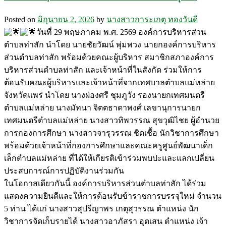
Posted on
มิถุนายน 2, 2026
by
นางสาวการะเกตุ ทองวันดี
วันที่ 29 พฤษภาคม พ.ศ. 2569 องค์การบริหารส่วน
ตำบลท่าสัก นำโดย นายชัยวัฒน์ พุ่มพวง นายกองค์การบริหาร
ส่วนตำบลท่าสัก พร้อมด้วยคณะผู้บริหาร สมาชิกสภาองค์การ
บริหารส่วนตำบลท่าสัก และเจ้าหน้าที่ในสังกัด ร่วมให้การ
ต้อนรับคณะผู้บริหารและเจ้าหน้าที่จากเทศบาลตำบลแม่หล่าย
จังหวัดแพร่ นำโดย นางผ่องศรี ชุมภูวัง รองนายกเทศมนตรี
ตำบลแม่หล่าย นางมัทนา จิตตธาดาพงศ์ เลขานุการนายก
เทศมนตรีตำบลแม่หล่าย นางสาวทิพวรรณ สุขวุฒิไชย ผู้อำนวย
การกองการศึกษา นางสาวจารุวรรณ ชิดเชื้อ นักวิชาการศึกษา
พร้อมด้วยเจ้าหน้าที่กองการศึกษาและคณะครูศูนย์พัฒนาเด็ก
เล็กตำบลแม่หล่าย ที่ได้ให้เกียรติเข้าร่วมพบปะและแลกเปลี่ยน
ประสบการณ์การปฏิบัติงานร่วมกัน
ในโอกาสเดียวกันนี้ องค์การบริหารส่วนตำบลท่าสัก ได้ร่วม
แสดงความยินดีและให้การต้อนรับข้าราชการบรรจุใหม่ จำนวน
5 ท่าน ได้แก่ นางสาวสุปรีญาพร เกตุสุวรรณ ตำแหน่ง นัก
วิชาการจัดเก็บรายได้ นางสาวอาภัสรา อุตเสน ตำแหน่ง เจ้า